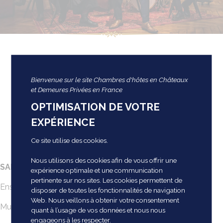
Concert aux Douves le 10
Bienvenue sur le site Chambres d'hôtes en Châteaux
août à 20h
et Demeures Privées en France
OPTIMISATION DE VOTRE
EXPÉRIENCE
07 août 2024
Ce site utilise des cookies.
Nous utilisons des cookies afin de vous offrir une
SAMEDI 10 AOÛT, à 20H
:
expérience optimale et une communication
pertinente sur nos sites. Les cookies permettent de
Ensemble Swamp City Six!
disposer de toutes les fonctionnalités de navigation
Web. Nous veillons à obtenir votre consentement
Musique de la Nouvelle Orléans des années folles
quant à l’usage de vos données et nous nous
engageons à les respecter.