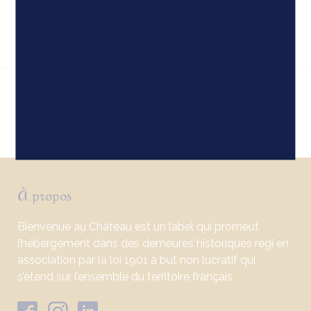
En savoir plus
2
3
4
5
6
7
>>
1
À propos
Bienvenue au Château est un label qui promeut
l’hébergement dans des demeures historiques régi en
association par la loi 1901 à but non lucratif qui
s’étend sur l’ensemble du territoire français.