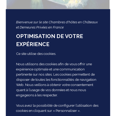
Bienvenue sur le site Chambres d'hôtes en Châteaux
et Demeures Privées en France
OPTIMISATION DE VOTRE
EXPÉRIENCE
Ce site utilise des cookies.
Nuit Jazz des Douves : Samedi 9
Nous utilisons des cookies afin de vous offrir une
août à 20h
expérience optimale et une communication
pertinente sur nos sites. Les cookies permettent de
05 août 2025
disposer de toutes les fonctionnalités de navigation
Web. Nous veillons à obtenir votre consentement
quant à l’usage de vos données et nous nous
Chers amis des Douves (Onzain – Loir & Cher),
engageons à les respecter.
Nous vous rappelons notre deuxième
soirée estivale ce samedi entièrement
Vous avez la possibilité de configurer l’utilisation des
consacrée au jazz : Nuit Jazz des Douves
cookies en cliquant sur « Personnaliser ».
: Samedi 9 août à 20h Ricardo…