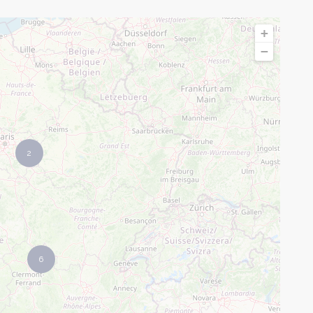
+
−
2
6