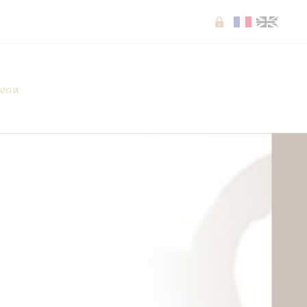
Extranet
seau