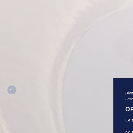
Bien
Fra
OP
Ce s
Nous