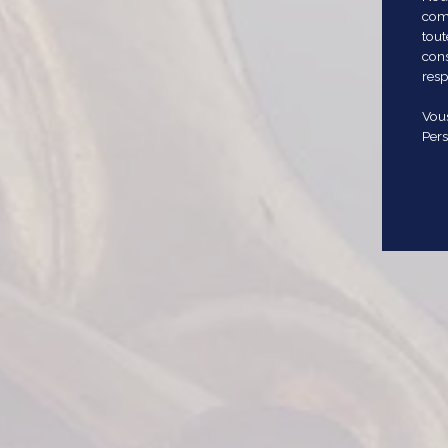
comm
tout
cons
resp
Vous
Pers