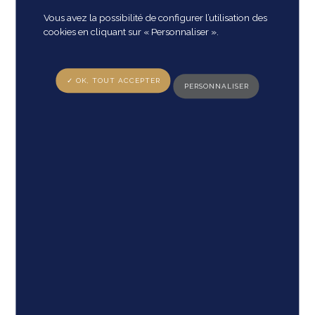
Vous avez la possibilité de configurer l’utilisation des
cookies en cliquant sur « Personnaliser ».
✓ OK, TOUT ACCEPTER
PERSONNALISER
Comité Régional du
Tourisme Poitou-
Charentes
Comité Régional du