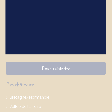
s’étend sur l’ensemble du territoire français.
Liens utiles
Présentation
Nos partenaires
Nous rejoindre
Les châteaux
Bretagne/Normandie
Vallée de la Loire