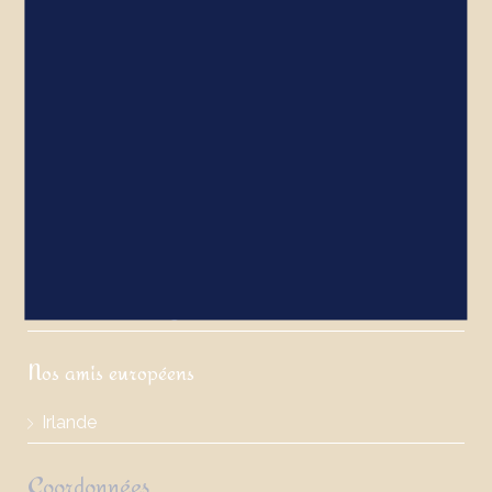
Les châteaux
Bretagne/Normandie
Vallée de la Loire
Paris/Nord de la France
Bourgogne/Vallée du Rhône
Auvergne
Sud Ouest/Languedoc
Nos amis européens
Irlande
Coordonnées