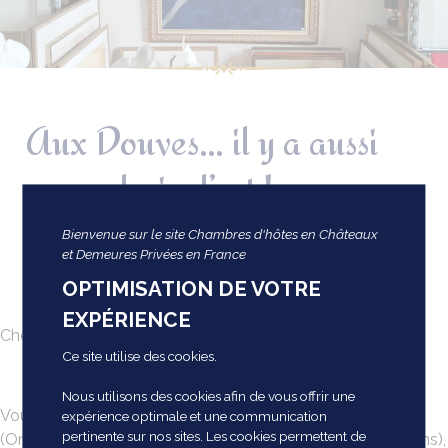
Aux Douves… il y a aussi
une galerie d’art !
Bienvenue sur le site Chambres d'hôtes en Châteaux
et Demeures Privées en France
18 novembre 2024
OPTIMISATION DE VOTRE
EXPÉRIENCE
Chers amis ,
Ce site utilise des cookies.
Nous utilisons des cookies afin de vous offrir une
Vous connaissez la programmation culturelle des Douves
expérience optimale et une communication
pertinente sur nos sites. Les cookies permettent de
(Onzain – Loir & Cher : concerts et spectacles depuis 15 ans),