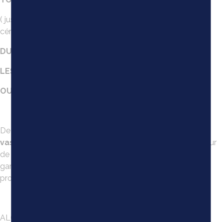
( jusqu’à 30% sur les lithos, eaux fortes, sérigraphies ou
céramiques en petit tirage)
DU 15 NOVEMBRE 2024 AU 15 JANVIER 2025
LES SAMEDIS DE 15H À 18H
OU TOUS LES JOURS SUR RDV
(06.30.49.95.45)
De même, ces réductions vous sont proposées sur
les
vases d’Anduze de la maison Boisset
en stock (Hauteur
de 25cm à 1m). Ces derniers peuvent vous être proposés
garnis d’agrumes de collection ! Pour les gros sujets une
proposition d’hivernage peut compléter l’offre.
ALORS RENDEZ NOUS VISITE OU TELEPHONEZ NOUS