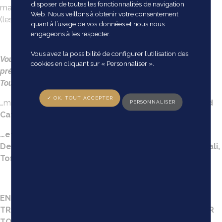
disposer de toutes les fonctionnalités de navigation
mais savez-vous qu’une galerie d’art ouverte toute l’année
Web. Nous veillons à obtenir votre consentement
(les samedi après-midi ou sur rdv) s’y trouve également ?
quant à l’usage de vos données et nous nous
engageons à les respecter.
Vous avez la possibilité de configurer l’utilisation des
Vous y trouverez des oeuvres des deux sculpteurs
cookies en cliquant sur « Personnaliser ».
présentés en permanence : Etienne Magen et Sébastien
Touret…
✓ OK, TOUT ACCEPTER
…mais aussi de nombreuses oeuvres des peintres
Bernard
PERSONNALISER
Cathelin et Pierre Boncompain…
…et quelques autres de Claude Garache, Olivier
Debré, Volti, Lagrue, Brasilier, Carzou, Guiramand, Dali,
Toffoli, De Chirico…
EN CETTE FIN D’ANNÉE, DES OFFRES
TRÈS PRÉFÉRENTIELLES VOUS SONT PROPOSÉES SUR
TOUTES LES OEUVRES D’ART ÉDITÉES