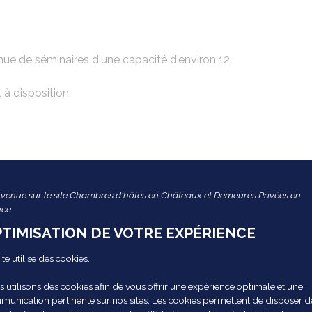
nue de séminaires d'une capacité d'environ 12
 à disposition.
es
venue sur le site Chambres d'hôtes en Châteaux et Demeures Privées en
nce
TIMISATION DE VOTRE EXPÉRIENCE
ite utilise des cookies.
 utilisons des cookies afin de vous offrir une expérience optimale et une
grande diversité allant des restaurants étoilés à des
unication pertinente sur nos sites. Les cookies permettent de disposer d
us de très bonne qualité.