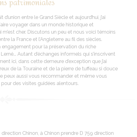
ns patrimoniales
d’union entre le Grand Siècle et aujourd’hui, j’ai
 faire voyager dans un monde historique et
i m’est cher. Discutons un peu et nous voici témoins
ntre la France et l’Angleterre au fil des siècles.
engagement pour la préservation du riche
Lerné... Autant d’échanges informels qui s’inscrivent
ment ici, dans cette demeure d’exception que j’ai
eux de la Touraine et de la pierre de tuffeau si douce
 je peux aussi vous recommander et même vous
our des visites guidées alentours.
direction Chinon, à Chinon prendre D 759 direction