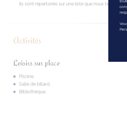
tout
Ils sont répertoriés sur une liste que nous tenons à d
cons
resp
Vous
Pers
Activités
Loisirs sur place
Piscine,
Salle de billard,
Bibliothèque.