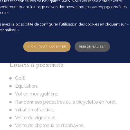
es les fonctionnalités de navigation Web. Nous veillons à obtenir votre
isposition. Ceux qui y figurent ont tous été testés.
entement quant à l’usage de vos données et nous nous engageons à les
ecter.
 avez la possibilité de configurer l’utilisation des cookies en cliquant sur «
onnaliser ».
✓ OK, TOUT ACCEPTER
PERSONNALISER
Loisirs à proximité
Golf,
Équitation,
Vol en montgolfière,
Randonnées pédestres ou à bicyclette en forêt,
Initiation olfactive,
Visite de vignobles,
Visite de châteaux et d'abbayes.