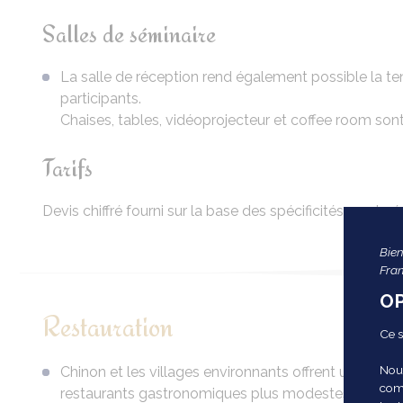
Salles de séminaire
La salle de réception rend également possible la te
participants.
Chaises, tables, vidéoprojecteur et coffee room sont
Tarifs
Devis chiffré fourni sur la base des spécificités exprimé
Bien
Fra
OP
Restauration
Ce s
Nous
Chinon et les villages environnants offrent une très 
comm
restaurants gastronomiques plus modestes, mais to