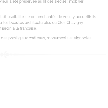
rieur, a été préservée au fil des siècles ; mobilier
.
t d’hospitalité, seront enchantés de vous y accueillir. Ils
 les beautés architecturales du Clos Chavigny,
jardin à la française.
s des prestigieux châteaux, monuments et vignobles.