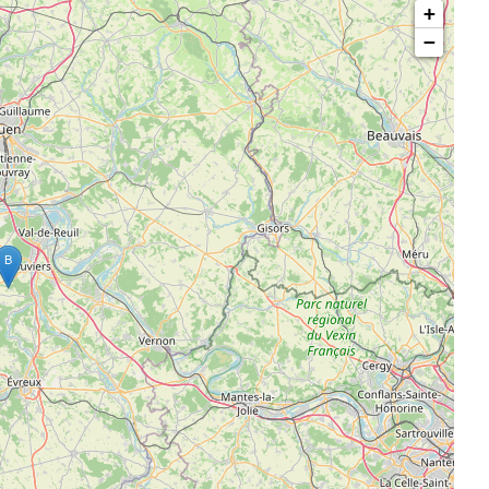
+
−
B