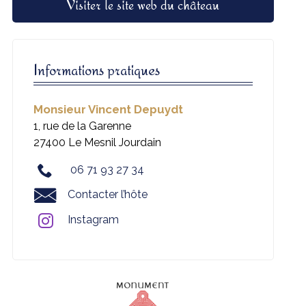
Visiter le site web du château
Informations pratiques
Monsieur Vincent Depuydt
1, rue de la Garenne
27400 Le Mesnil Jourdain
06 71 93 27 34
Contacter l’hôte
Instagram