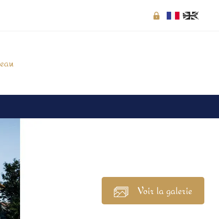
Extranet
seau
Voir la galerie