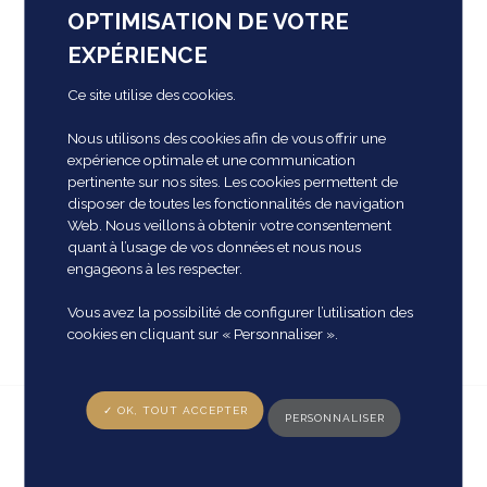
2 gîtes ouverts toute l'année à la location
OPTIMISATION DE VOTRE
Tarifs
EXPÉRIENCE
Ce site utilise des cookies.
2 suites : 175 € et 190 €
3 chambres: 175 €, 190 € et 220 €
Nous utilisons des cookies afin de vous offrir une
expérience optimale et une communication
Lit supplémentaire (2 max/suite) : 35 €/lit
pertinente sur nos sites. Les cookies permettent de
Petit-déjeuner : inclus
disposer de toutes les fonctionnalités de navigation
Web. Nous veillons à obtenir votre consentement
Nos gîtes et meublés
quant à l’usage de vos données et nous nous
engageons à les respecter.
"Le Pavillon du Château de Prye" pour 4 personnes
Vous avez la possibilité de configurer l’utilisation des
"Les Grilles de Prye" pour 2 personnes
cookies en cliquant sur « Personnaliser ».
✓ OK, TOUT ACCEPTER
PERSONNALISER
Restauration