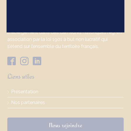
À propos
Bienvenue au Château est un label qui promeut
l’hébergement dans des demeures historiques régi en
association par la loi 1901 à but non lucratif qui
s’étend sur l’ensemble du territoire français.
Liens utiles
Présentation
Nos partenaires
Nous rejoindre