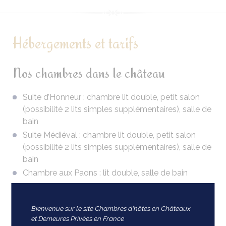
Hébergements et tarifs
Nos chambres dans le château
Suite d’Honneur : chambre lit double, petit salon
(possibilité 2 lits simples supplémentaires), salle de
bain
Suite Médiéval : chambre lit double, petit salon
(possibilité 2 lits simples supplémentaires), salle de
bain
Chambre aux Paons : lit double, salle de bain
Chambre de l’Evêque : lit double, salle de bain
Chambre Favard : lit double, salle de bain
Bienvenue sur le site Chambres d'hôtes en Châteaux
(baignoire d'époque en fonte à pieds de lion)
et Demeures Privées en France