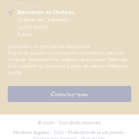
Bienvenue au Château
Château de Chambiers
49430 Durtal
France
L’association ne gère pas les réservations.
Pour toute question concernant les réservations, merci de
contacter directement les châteaux via le bouton ’’Interroger
le propriétaire’’ qui figure sur la page de chaque château sur
ce site.
Contactez-nous
© 2026 - Tous droits réservés
Mentions légales
-
CGU
-
Protection de la vie privée
-
Gestion des cookies
-
Plan du site